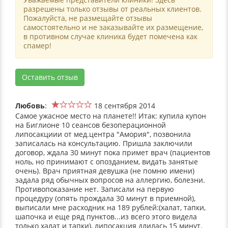
разрешены только отзывы от реальных клиентов.
Пожалуйста, не размещайте отзывы
самостоятельно и не заказывайте их размещение,
в противном случае клиника будет помечена как
спамер!
Оставить отзыв
Любовь
:
18 сентября 2014
Самое ужасное место на планете!! Итак: купила купон
на Биглионе 10 сеансов безоперационной
липосакциии от мед.центра "Амория", позвонила
записалась на консультацию. Пришла заключили
договор, ждала 30 минут пока примет врач (пациентов
ноль, но принимают с опозданием, видать занятые
очень). Врач приятная девушка (не помню имени)
задала ряд обычных вопросов на аллергию, болезни.
Противопоказание нет. Записали на первую
процедуру (опять прождала 30 минут в приемной),
выписали мне расходник на 189 рублей:(халат, тапки,
шапочка и еще ряд пунктов...из всего этого видела
только халат и тапки), липосакция длилась 15 минут.