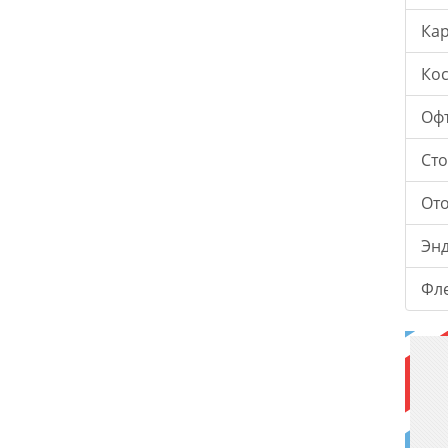
Ка
Ко
Оф
Ст
От
Эн
Фл