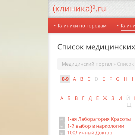
(клиника)².ru
Клиники по городам
Клини
Список медицинских
Медицинский портал
»
Список
0-9
A
B
C
D
E
F
G
H
I
А
Б
В
Г
Д
Е
Ж
З
И
Й
Щ
1-ая Лаборатория Красоты
1-й выбор в наркологии
100Личный Доктор