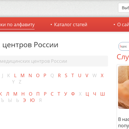
Выб
ки по алфавиту
Каталог статей
О са
 центров России
Слу
 медицинских центров России
J
K
L
M
N
O
P
Q
R
S
T
U
V
W
X
Y
Z
К
Л
М
Н
О
П
Р
С
Т
У
Ф
Х
Ц
Ч
Ш
Ъ
Ы
Ь
Э
Ю
Я
В на
попу