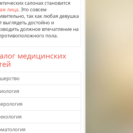
етических салонах становится
аж лица
. Это совсем
ивительно, так как любая девушка
т выглядеть достойно и
зводить должное впечатление на
противоположного пола.
алог медицинских
тей
ушерство
гиология
нерология
екология
рматология