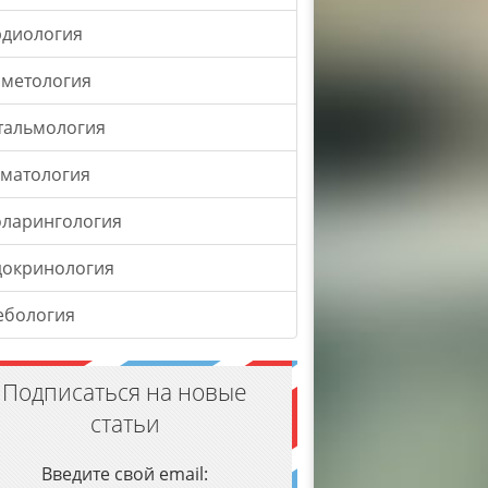
рдиология
сметология
тальмология
оматология
оларингология
докринология
ебология
Подписаться на новые
статьи
Введите свой email: