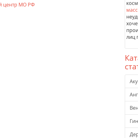
косм
й центр МО РФ
масс
неуд
хоче
прои
лиц 
Кат
ста
Ак
Ан
Ве
Гин
Де