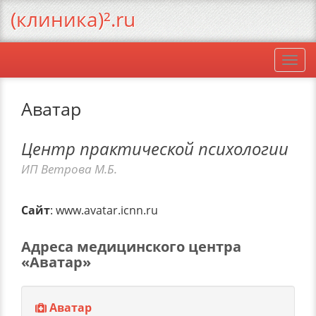
(клиника)².ru
Togg
navi
Аватар
Центр практической психологии
ИП Ветрова М.Б.
Сайт
: www.avatar.icnn.ru
Адреса медицинского центра
«Аватар»
Аватар