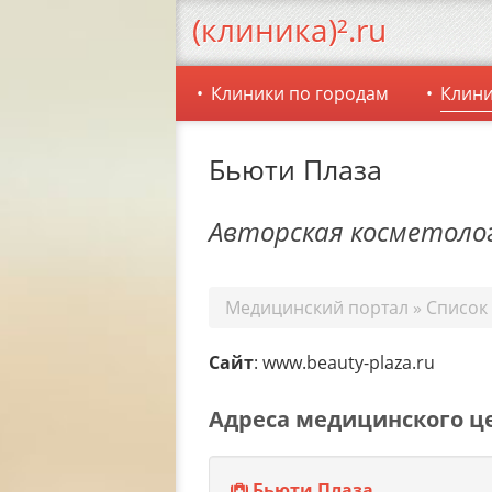
(клиника)².ru
Клиники по городам
Клини
Бьюти Плаза
Авторская косметоло
Медицинский портал
»
Список
Сайт
: www.beauty-plaza.ru
Адреса медицинского ц
Бьюти Плаза