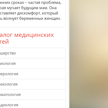
анних сроках – частая проблема,
рая мучает будущим мам. Она
ставляет дискомфорт, который
ь волнует беременных женщин.
алог медицинских
тей
ушерство
гиология
нерология
екология
рматология
рдиология