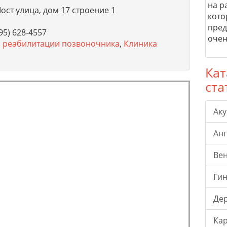
на р
ост улица, дом 17 строение 1
кото
пред
95) 628-4557
очен
 реабилитации позвоночника
,
Клиника
Кат
ста
Ак
Ан
Ве
Гин
Де
Ка