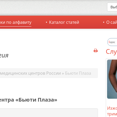
Выб
ки по алфавиту
Каталог статей
О са
Слу
гия
 медицинских центров России
»
Бьюти Плаза
ентра «Бьюти Плаза»
Изжо
трим