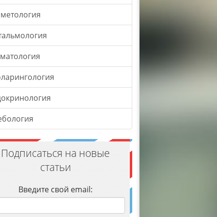
сметология
тальмология
оматология
оларингология
докринология
ебология
Подписаться на новые
статьи
Введите свой email: