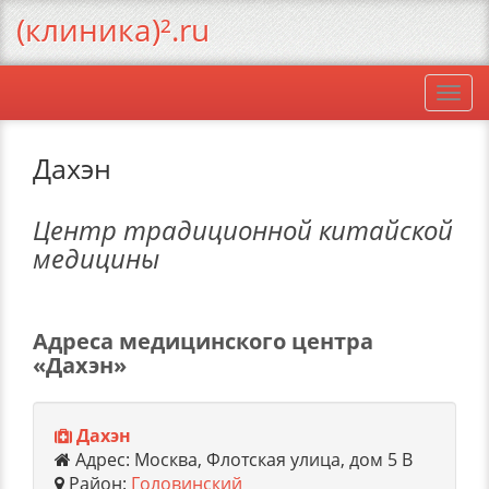
(клиника)².ru
Togg
navi
Дахэн
Центр традиционной китайской
медицины
Адреса медицинского центра
«Дахэн»
Дахэн
Адрес: Москва, Флотская улица, дом 5 В
Район:
Головинский