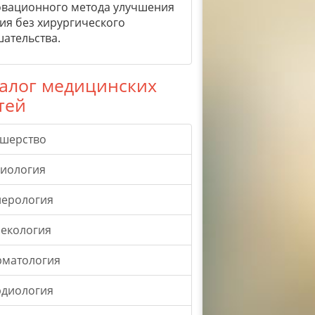
вационного метода улучшения
ия без хирургического
ательства.
алог медицинских
тей
ушерство
гиология
нерология
екология
рматология
рдиология