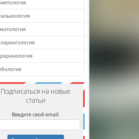
сметология
тальмология
оматология
оларингология
докринология
ебология
Подписаться на новые
статьи
Введите свой email: