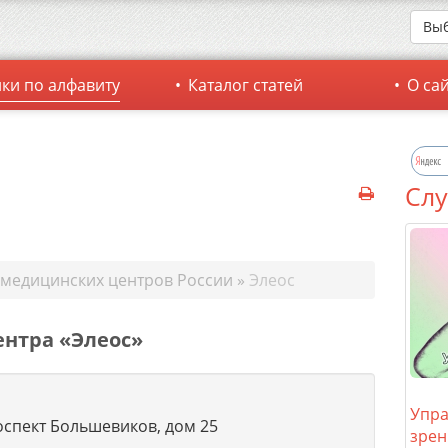
Выб
ки по алфавиту
Каталог статей
О са
Слу
 медицинских центров России
»
Элеос
ентра «Элеос»
Упра
оспект Большевиков, дом 25
зрен