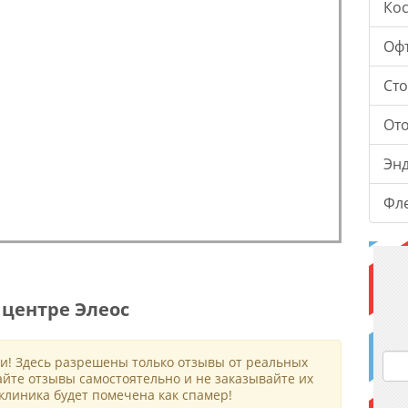
Ко
Оф
Ст
От
Эн
Фл
центре Элеос
и! Здесь разрешены только отзывы от реальных
айте отзывы самостоятельно и не заказывайте их
клиника будет помечена как спамер!