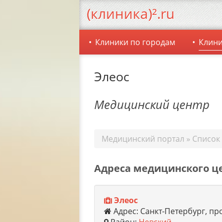
(клиника)².ru
Клиники по городам
Клини
Элеос
Медицинский центр
Медицинский портал
»
Список
Адреса медицинского ц
Элеос
Адрес: Санкт-Петербург, пр