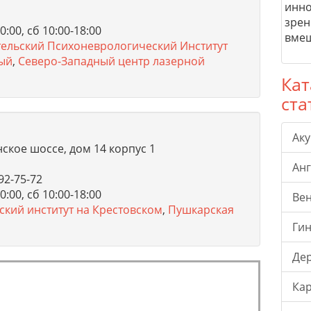
инно
зрен
:00, сб 10:00-18:00
вмеш
ельский Психоневрологический Институт
ый
,
Северо-Западный центр лазерной
Кат
ста
Ак
нское шоссе, дом 14 корпус 1
Ан
92-75-72
:00, сб 10:00-18:00
Ве
кий институт на Крестовском
,
Пушкарская
Гин
Де
Ка