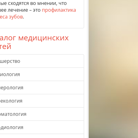
ые сходятся во мнении, что
ее лечение – это
профилактика
еса зубов
.
алог медицинских
тей
ушерство
гиология
нерология
екология
рматология
рдиология