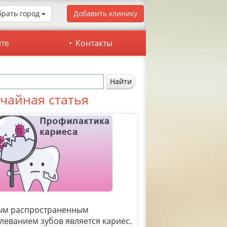
рать город
Добавить клинику
йте
Контакты
чайная статья
ым распространенным
леванием зубов является кариес.