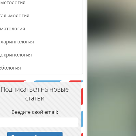
сметология
тальмология
оматология
оларингология
докринология
ебология
Подписаться на новые
статьи
Введите свой email: