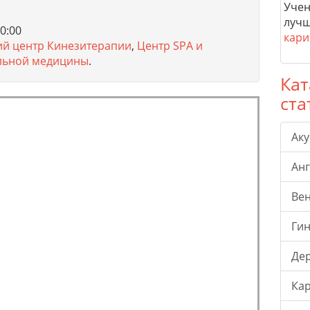
Учен
лучш
0:00
кари
ий центр Кинезитерапии
,
Центр SPA и
ельной медицины
.
Кат
ста
Ак
Ан
Ве
Гин
Де
Ка