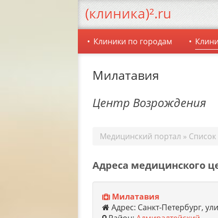
(клиника)².ru
Клиники по городам
Клини
Милатавия
Центр Возрождения
Медицинский портал
»
Список
Адреса медицинского ц
Милатавия
Адрес: Санкт-Петербург, ул