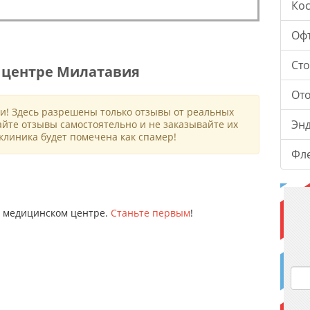
Ко
Оф
Ст
 центре Милатавия
От
и! Здесь разрешены только отзывы от реальных
Эн
айте отзывы самостоятельно и не заказывайте их
клиника будет помечена как спамер!
Фл
ом медицинском центре.
Станьте первым
!