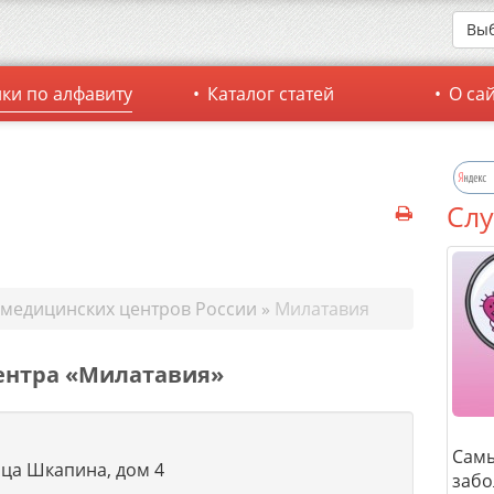
Выб
ки по алфавиту
Каталог статей
О са
Слу
 медицинских центров России
»
Милатавия
ентра «Милатавия»
Сам
ица Шкапина, дом 4
забо