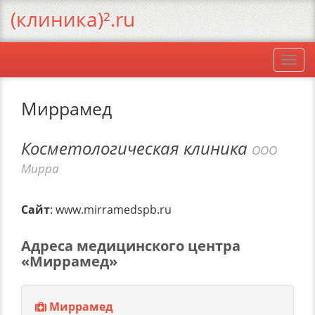
(клиника)².ru
Togg
navi
Миррамед
Косметологическая клиника
ООО
Мирра
Сайт
: www.mirramedspb.ru
Адреса медицинского центра
«Миррамед»
Миррамед