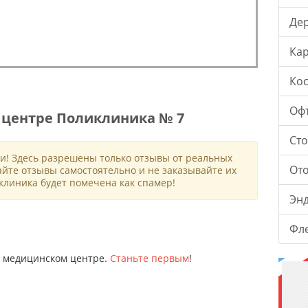
Де
Ка
Ко
Оф
центре Поликлиника № 7
Ст
и! Здесь разрешены только отзывы от реальных
От
айте отзывы самостоятельно и не заказывайте их
клиника будет помечена как спамер!
Эн
Фл
ом медицинском центре.
Станьте первым
!