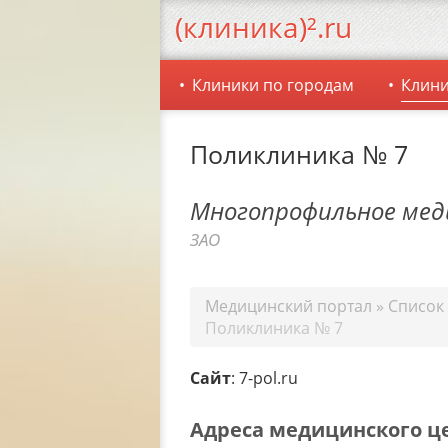
(клиника)².ru
Клиники по городам
Клини
Поликлиника № 7
Многопрофильное мед
ЗАО
Медицинский портал
»
Список
Поликлиника № 7
Сайт
: 7-pol.ru
Адреса медицинского ц