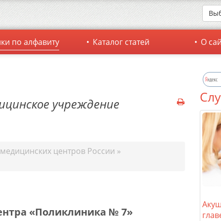
Выб
ки по алфавиту
Каталог статей
О са
Слу
ицинское учреждение
 медицинских центров России
»
Акуш
ентра «Поликлиника № 7»
глав