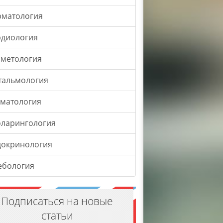
рматология
рдиология
сметология
тальмология
оматология
оларингология
докринология
ебология
Подписаться на новые
статьи