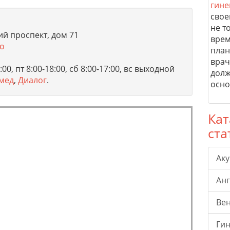
гине
свое
не т
й проспект, дом 71
врем
о
план
врач
00, пт 8:00-18:00, сб 8:00-17:00, вс выходной
долж
мед
,
Диалог
.
осно
Кат
ста
Ак
Ан
Ве
Гин