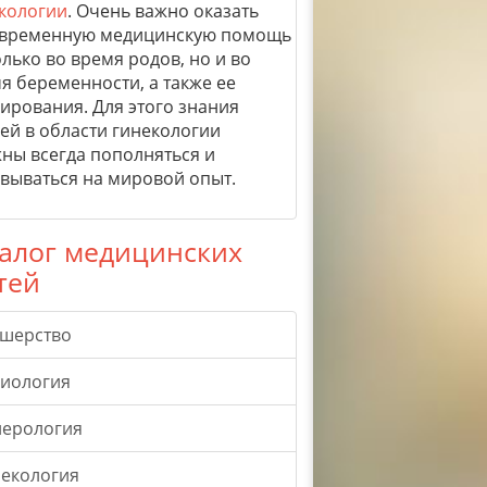
кологии
. Очень важно оказать
временную медицинскую помощь
олько во время родов, но и во
я беременности, а также ее
ирования. Для этого знания
ей в области гинекологии
ны всегда пополняться и
вываться на мировой опыт.
алог медицинских
тей
ушерство
гиология
нерология
екология