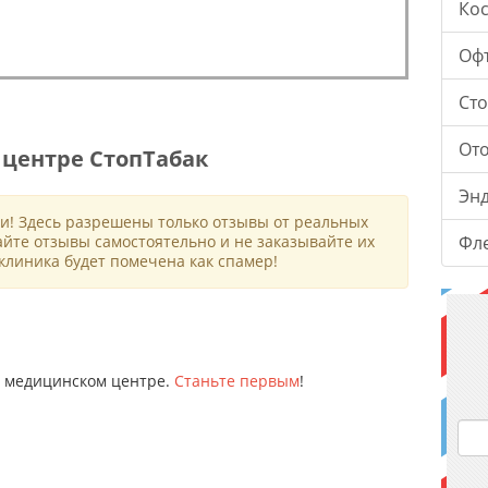
Ко
Оф
Ст
От
центре СтопТабак
Эн
и! Здесь разрешены только отзывы от реальных
айте отзывы самостоятельно и не заказывайте их
Фл
клиника будет помечена как спамер!
ом медицинском центре.
Станьте первым
!