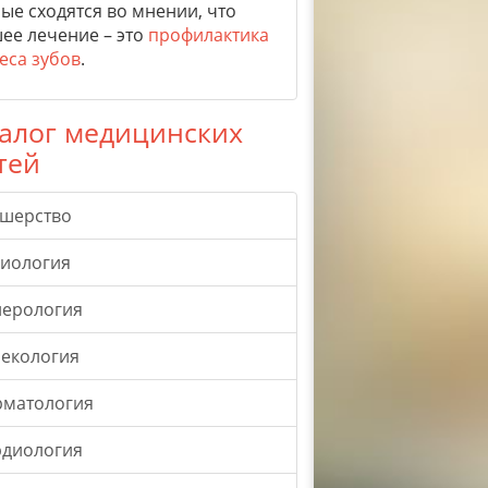
ые сходятся во мнении, что
ее лечение – это
профилактика
еса зубов
.
алог медицинских
тей
ушерство
гиология
нерология
екология
рматология
рдиология