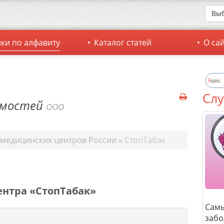
Выб
ки по алфавиту
Каталог статей
О са
Слу
имостей
ООО
 медицинских центров России
»
СтопТабак
ентра «СтопТабак»
Сам
забо