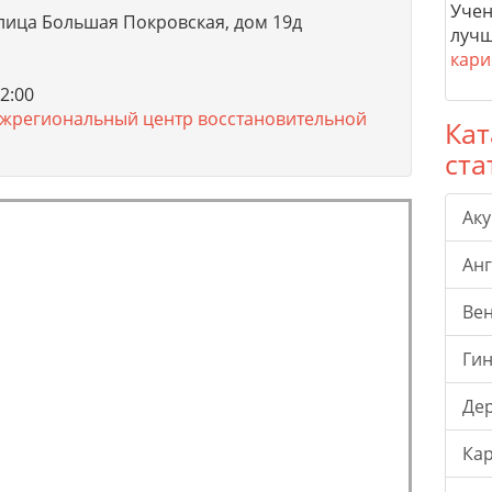
Учен
лица Большая Покровская, дом 19д
лучш
кари
2:00
жрегиональный центр восстановительной
Кат
ста
Ак
Ан
Ве
Гин
Де
Ка