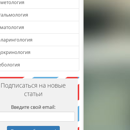
сметология
тальмология
оматология
оларингология
докринология
ебология
Подписаться на новые
статьи
Введите свой email: