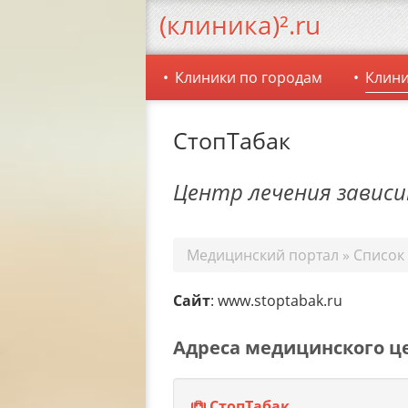
(клиника)².ru
Клиники по городам
Клини
СтопТабак
Центр лечения завис
Медицинский портал
»
Список
Сайт
: www.stoptabak.ru
Адреса медицинского ц
СтопТабак