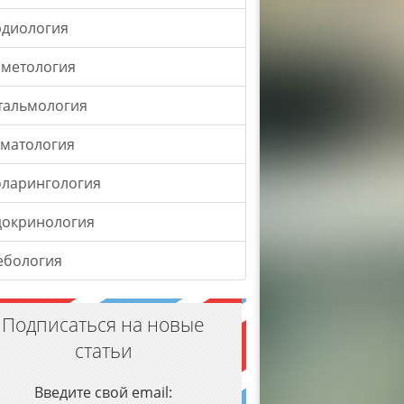
рдиология
сметология
тальмология
оматология
оларингология
докринология
ебология
Подписаться на новые
статьи
Введите свой email: