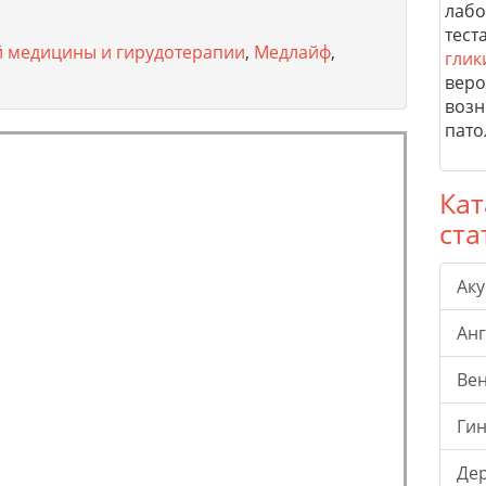
лабо
тест
й медицины и гирудотерапии
,
Медлайф
,
глик
веро
возн
пато
Кат
ста
Ак
Ан
Ве
Гин
Де