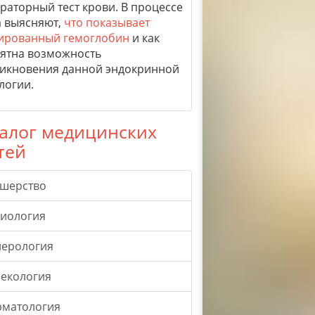
раторный тест крови. В процессе
а выясняют,
что показывает
ированный гемоглобин
и как
ятна возможность
икновения данной эндокринной
логии.
алог медицинских
тей
ушерство
гиология
нерология
екология
рматология