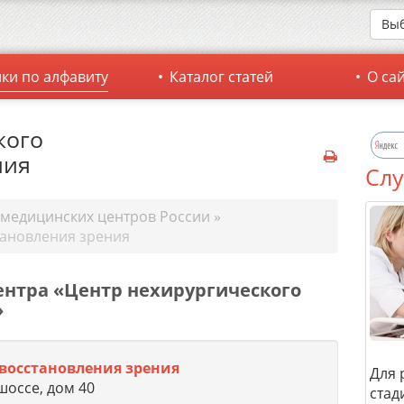
Выб
ки по алфавиту
Каталог статей
О са
кого
ния
Слу
 медицинских центров России
»
тановления зрения
ентра «Центр нехирургического
»
восстановления зрения
Для 
шоссе, дом 40
стад