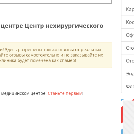
Ка
Ко
центре Центр нехирургического
Оф
Ст
и! Здесь разрешены только отзывы от реальных
айте отзывы самостоятельно и не заказывайте их
клиника будет помечена как спамер!
От
Эн
Фл
ом медицинском центре.
Станьте первым
!