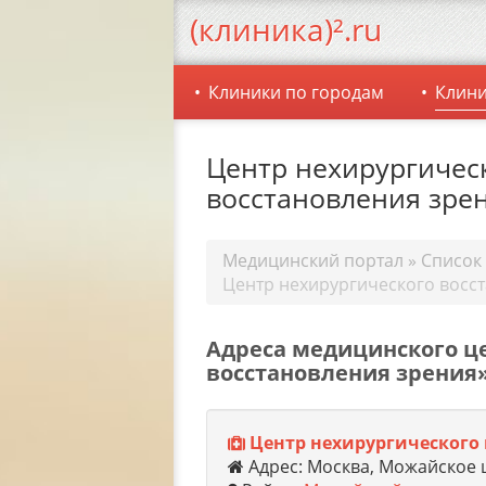
(клиника)².ru
Клиники по городам
Клини
Центр нехирургичес
восстановления зре
Медицинский портал
»
Список
Центр нехирургического восс
Адреса медицинского ц
восстановления зрения
Центр нехирургического 
Адрес: Москва, Можайское 