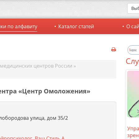
Выб
ки по алфавиту
Каталог статей
О са
Слу
 медицинских центров России
»
ентра «Центр Омоложения»
лобородова улица, дом 35/2
Упра
зрен
йропсихолог
,
Ваш Стиль А
.