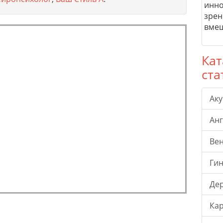
инно
зрен
вмеш
Кат
ста
Ак
Ан
Ве
Гин
Де
Ка