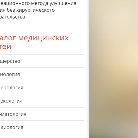
вационного метода улучшения
ия без хирургического
ательства.
алог медицинских
тей
ушерство
гиология
нерология
екология
рматология
рдиология