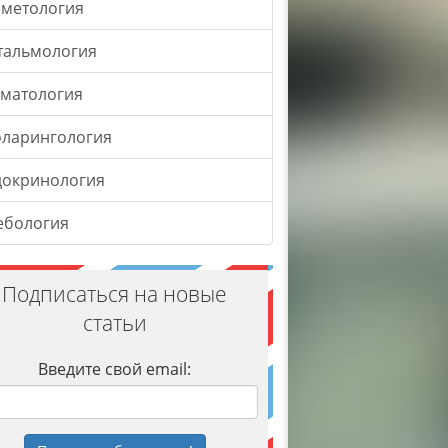
сметология
тальмология
оматология
оларингология
докринология
ебология
Подписаться на новые
статьи
Введите свой email: