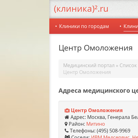
(клиника)².ru
Клиники по городам
Клини
Центр Омоложения
Медицинский портал
»
Список
Центр Омоложения
Адреса медицинского ц
Центр Омоложения
Адрес: Москва, Генерала Бе
Район:
Митино
Телефоны: (495) 508-9969
Соседи:
ИВМ Медсервис
,
Не