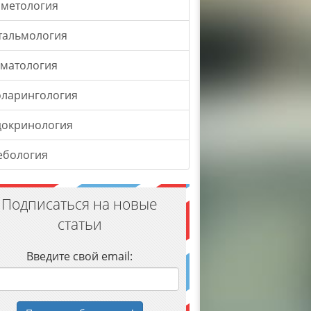
сметология
тальмология
оматология
оларингология
докринология
ебология
Подписаться на новые
статьи
Введите свой email: