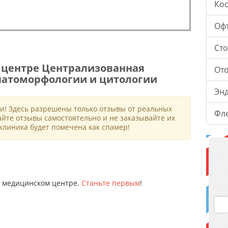
Ко
Оф
Ст
 центре Централизованная
От
патоморфологии и цитологии
Эн
и! Здесь разрешены только отзывы от реальных
Фл
айте отзывы самостоятельно и не заказывайте их
клиника будет помечена как спамер!
ом медицинском центре.
Станьте первым
!