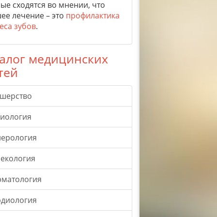
ые сходятся во мнении, что
ее лечение – это
профилактика
еса зубов
.
алог медицинских
тей
ушерство
гиология
нерология
екология
рматология
рдиология