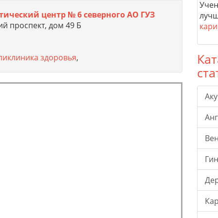
Учен
ический центр № 6 северного АО ГУЗ
лучш
й проспект, дом 49 Б
кари
Кат
ликлиника здоровья
,
ста
Ак
Ан
Ве
Гин
Де
Ка