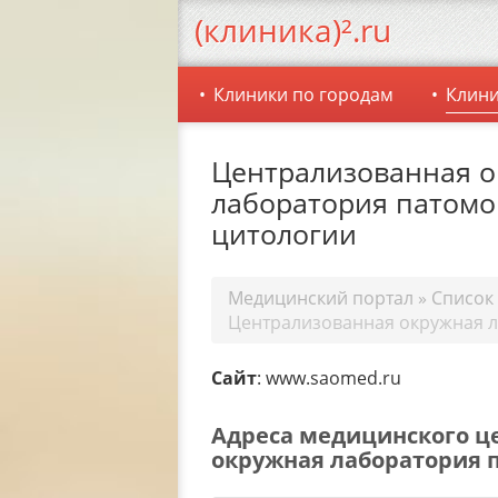
(клиника)².ru
Клиники по городам
Клини
Централизованная 
лаборатория патомо
цитологии
Медицинский портал
»
Список
Централизованная окружная 
Сайт
: www.saomed.ru
Адреса медицинского ц
окружная лаборатория 