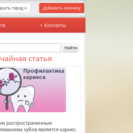
рать город
Добавить клинику
йте
Контакты
чайная статья
ым распространенным
леванием зубов является кариес.