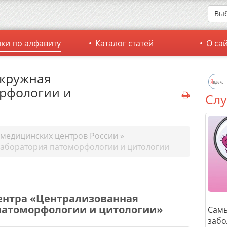
Выб
ки по алфавиту
Каталог статей
О са
окружная
рфологии и
Слу
 медицинских центров России
»
лаборатория патоморфологии и цитологии
ентра «Централизованная
патоморфологии и цитологии»
Сам
забо