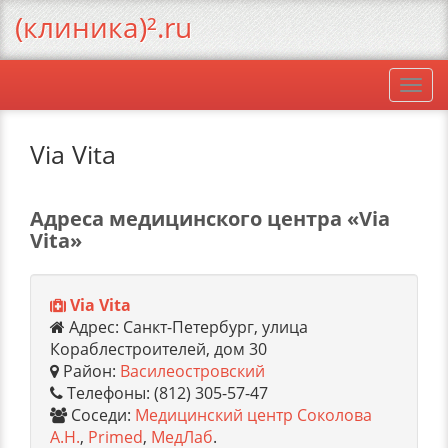
(клиника)².ru
Togg
navi
Via Vita
Адреса медицинского центра «Via
Vita»
Via Vita
Адрес: Санкт-Петербург, улица
Кораблестроителей, дом 30
Район:
Василеостровский
Телефоны: (812) 305-57-47
Соседи:
Медицинский центр Соколова
А.Н.
,
Primed
,
МедЛаб
.