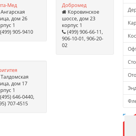
ита-Мед
Добромед
Де
Ангарская
Коровинское
ица, дом 26
шоссе, дом 23
Ка
рпус 1
корпус 1
(499) 905-9410
(499) 906-66-11,
Ко
906-10-01, 906-20-
02
Оф
Ст
ригитея
От
Талдомская
ица, дом 17
Эн
рпус 1
(495) 646-0440,
Фл
95) 707-4515