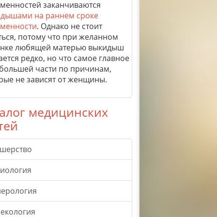
менностей заканчиваются
дышами на раннем сроке
менности
. Однако не стоит
ться, потому что при желанном
нке любящей матерью выкидыш
ается редко, но что самое главное
 большей части по причинам,
рые не зависят от женщины.
алог медицинских
тей
ушерство
гиология
нерология
екология