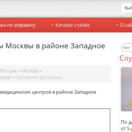
Выб
ки по алфавиту
Каталог статей
О са
 Москвы в районе Западное
Слу
 России
»
Москва
»
округ
»
Западное Дегунино
 медицинских центров в районе Западное
По д
от 5