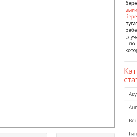
бере
выки
бере
пуга
ребе
случ
– по
кото
Кат
ста
Ак
Ан
Ве
Гин