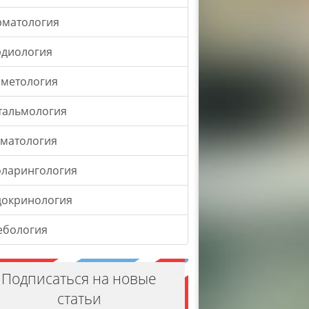
рматология
рдиология
сметология
тальмология
оматология
оларингология
докринология
ебология
Подписаться на новые
статьи