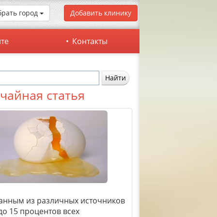
рать город
Добавить клинику
йте
Контакты
чайная статья
анным из различных источников
 до 15 процентов всех