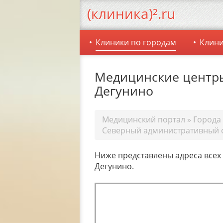
(клиника)².ru
Клиники по городам
Клини
Медицинские центры
Дегунино
Медицинский портал
»
Города
Северный административный 
Ниже представлены адреса всех
Дегунино.