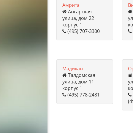
Амрита
В
Ангарская
улица, дом 22
ул
корпус 1
ко
(495) 707-3300
Мадикан
О
Талдомская
улица, дом 11
ул
корпус 1
ко
(495) 778-2481
(4