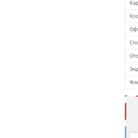
Ка
Ко
Оф
Ст
От
Эн
Фл