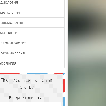
рдиология
сметология
тальмология
оматология
оларингология
докринология
ебология
Подписаться на новые
статьи
Введите свой email: