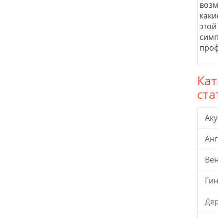
возм
каки
этой
симп
проф
Кат
ста
Ак
Ан
Ве
Гин
Де