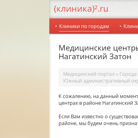
(клиника)².ru
Клиники по городам
Клини
Медицинские центр
Нагатинский Затон
Медицинский портал
»
Города
Южный административный ок
К сожалению, на данный момент
центрах в районе Нагатинский З
Если Вам известно о существова
районе, мы будем очень призна