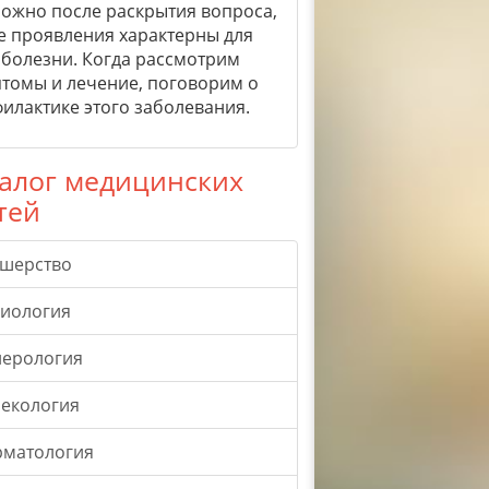
ожно после раскрытия вопроса,
е проявления характерны для
 болезни. Когда рассмотрим
томы и лечение, поговорим о
илактике этого заболевания.
алог медицинских
тей
ушерство
гиология
нерология
екология
рматология