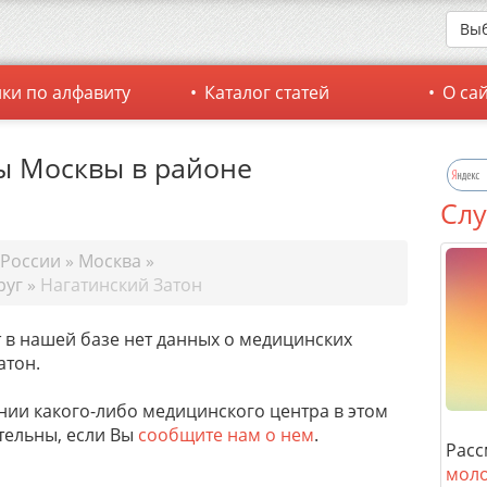
Выб
ки по алфавиту
Каталог статей
О са
ы Москвы в районе
Слу
 России
»
Москва
»
руг
»
Нагатинский Затон
 в нашей базе нет данных о медицинских
атон.
нии какого-либо медицинского центра в этом
тельны, если Вы
сообщите нам о нем
.
Расс
моло