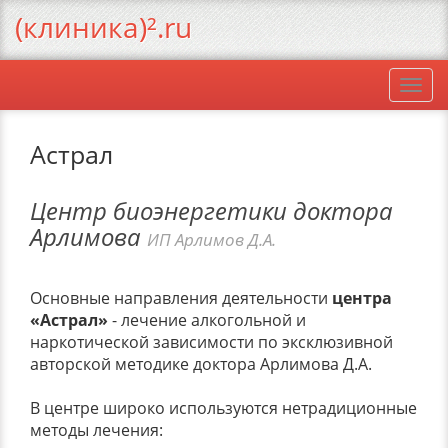
(клиника)².ru
Togg
navi
Астрал
Центр биоэнергетики доктора
Арлимова
ИП Арлимов Д.А.
Основные направления деятельности
центра
«Астрал»
- лечение алкогольной и
наркотической зависимости по эксклюзивной
авторской методике доктора Арлимова Д.А.
В центре широко используются нетрадиционные
методы лечения: