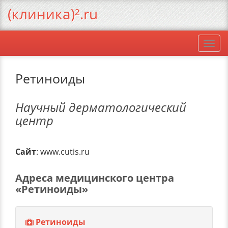
(клиника)².ru
Togg
navi
Ретиноиды
Научный дерматологический
центр
Сайт
: www.cutis.ru
Адреса медицинского центра
«Ретиноиды»
Ретиноиды