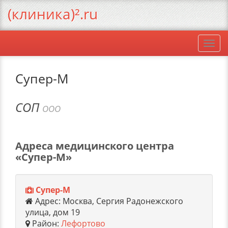
(клиника)².ru
Togg
navi
Супер-М
СОП
ООО
Адреса медицинского центра
«Супер-М»
Супер-М
Адрес: Москва, Сергия Радонежского
улица, дом 19
Район:
Лефортово