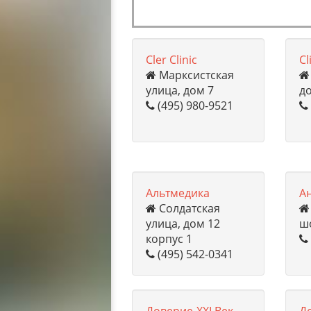
Cler Clinic
Cl
Марксистская
улица, дом 7
д
(495) 980-9521
Альтмедика
А
Солдатская
улица, дом 12
шо
корпус 1
(495) 542-0341