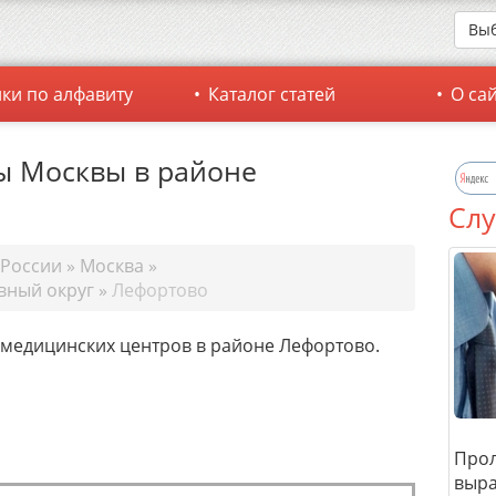
Выб
ки по алфавиту
Каталог статей
О са
ы Москвы в районе
Слу
 России
»
Москва
»
вный округ
»
Лефортово
 медицинских центров в районе Лефортово.
Прол
выра