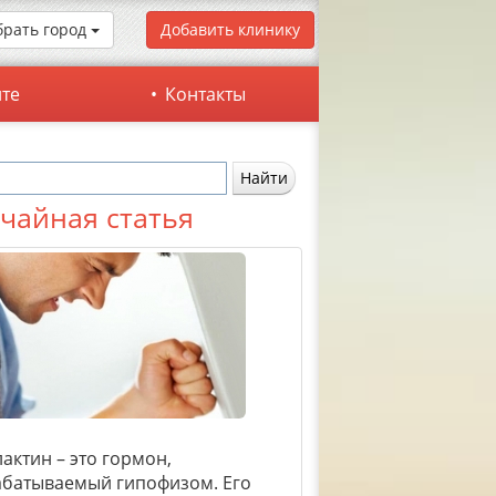
рать город
Добавить клинику
йте
Контакты
чайная статья
актин – это гормон,
батываемый гипофизом. Его