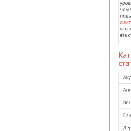
уров
чем 
повы
симп
что 
эта с
Кат
ста
Ак
Ан
Ве
Гин
Де