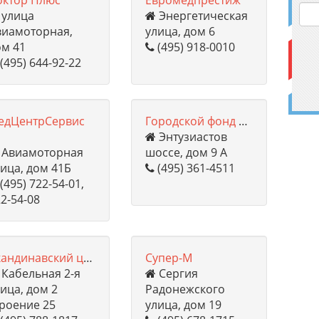
октор Плюс
Евромедпрестиж
улица
Энергетическая
виамоторная,
улица, дом 6
ом 41
(495) 918-0010
(495) 644-92-22
едЦентрСервис
Городской фонд ДНК-исследований
Энтузиастов
Авиамоторная
шоссе, дом 9 А
ица, дом 41Б
(495) 361-4511
(495) 722-54-01,
2-54-08
Скандинавский центр здоровья
Супер-М
Кабельная 2-я
Сергия
ица, дом 2
Радонежского
троение 25
улица, дом 19