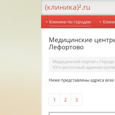
(клиника)².ru
Клиники по городам
Клини
Медицинские центр
Лефортово
Медицинский портал
»
Города
Юго-восточный администрати
Ниже представлены адреса всех
1
2
3