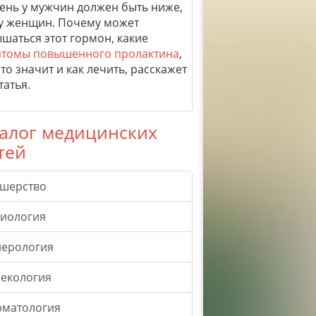
ень у мужчин должен быть ниже,
у женщин. Почему может
шаться этот гормон, какие
томы повышенного пролактина
,
это значит и как лечить, расскажет
татья.
алог медицинских
тей
ушерство
гиология
нерология
екология
рматология