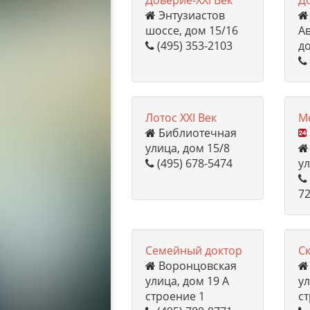
Доверие-XXI Век
Д
Энтузиастов
шоссе, дом 15/16
А
(495) 353-2103
д
Лотос XXI Век
М
Библиотечная
улица, дом 15/8
(495) 678-5474
ул
72
Семейный доктор
Воронцовская
улица, дом 19 А
ул
строение 1
с