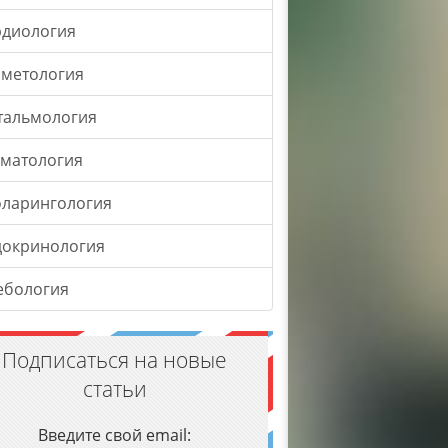
рдиология
сметология
тальмология
оматология
оларингология
докринология
ебология
Подписаться на новые
статьи
Введите свой email: