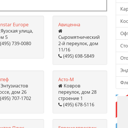
Ка
Ко
instar Europe
Авиценна
Яузская улица,
Оф
ом 5
Сыромятнический
(495) 739-0080
2-й переулок, дом
Ст
11/16
(495) 698-5849
От
Эн
нтеф
Асто-М
Фл
Энтузиастов
Ковров
ссе, дом 26
переулок, дом 28
(495) 707-1702
строение 1
(495) 678-5116