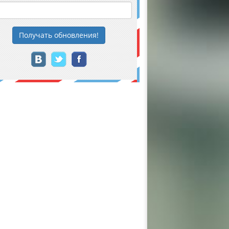
Получать
обновления
!