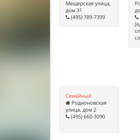
Мещерская улица,
Р
дом 31
до
(495) 789-7399
(
с
с
Семейный
Родионовская
улица, дом 2
(495) 660-3090