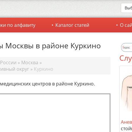
Выб
ки по алфавиту
Каталог статей
О са
 Москвы в районе Куркино
Слу
 России
»
Москва
»
ивный округ
»
Куркино
 медицинских центров в районе Куркино.
Анев
стой