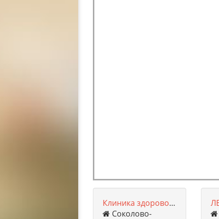
Клиника здоровой спины
Л
Соколово-