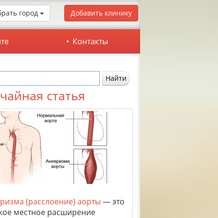
рать город
Добавить клинику
йте
Контакты
чайная статья
ризма (расслоение) аорты
— это
кое местное расширение