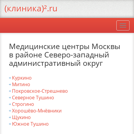
(клиника)².ru
Togg
navi
Медицинские центры Москвы
в районе Северо-западный
административный округ
Куркино
Митино
Покровское-Стрешнево
Северное Тушино
Строгино
Хорошёво-Мнёвники
Щукино
Южное Тушино