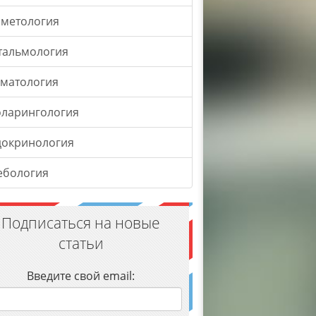
сметология
тальмология
оматология
оларингология
докринология
ебология
Подписаться на новые
статьи
Введите свой email: