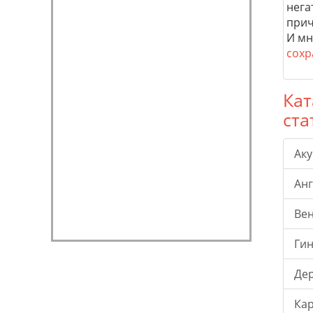
нега
прич
И мн
сохр
Кат
ста
Ак
Ан
Ве
Гин
Де
Ка