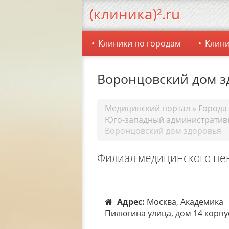
(клиника)².ru
Клиники по городам
Клини
Воронцовский дом з
Медицинский портал
»
Города
Юго-западный административ
Воронцовский дом здоровья
Филиал медицинского цен
Адрес:
Москва, Академика
Пилюгина улица, дом 14 корпу