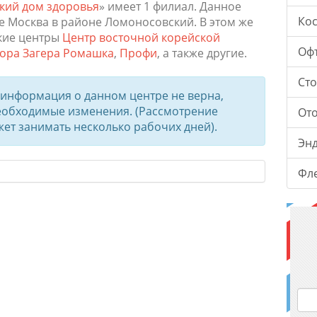
кий дом здоровья
» имеет 1 филиал. Данное
Ко
е Москва в районе Ломоносовский. В этом же
кие центры
Центр восточной корейской
Оф
тора Загера Ромашка
,
Профи
, а также другие.
Ст
о информация о данном центре не верна,
необходимые изменения.
(Рассмотрение
От
т занимать несколько рабочих дней).
Эн
Фл