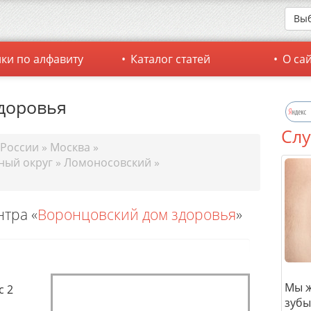
Выб
ки по алфавиту
Каталог статей
О са
доровья
Слу
 России
»
Москва
»
ный округ
»
Ломоносовский
»
тра «
Воронцовский дом здоровья
»
Мы ж
с 2
зубы