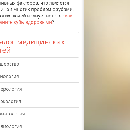
тивных факторов, что является
иной многих проблем с зубами.
огих людей волнует вопрос:
как
анить зубы здоровыми
?
алог медицинских
тей
ушерство
гиология
нерология
екология
рматология
рдиология