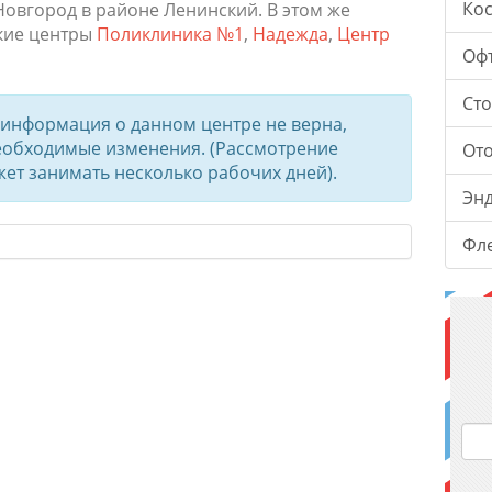
Ко
овгород в районе Ленинский. В этом же
кие центры
Поликлиника №1
,
Надежда
,
Центр
Оф
Ст
о информация о данном центре не верна,
необходимые изменения.
(Рассмотрение
От
т занимать несколько рабочих дней).
Эн
Фл