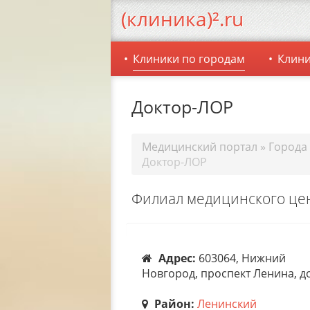
(клиника)².ru
Клиники по городам
Клини
Доктор-ЛОР
Медицинский портал
»
Города
Доктор-ЛОР
Филиал медицинского цен
Адрес:
603064, Нижний
Новгород, проспект Ленина, д
Район:
Ленинский