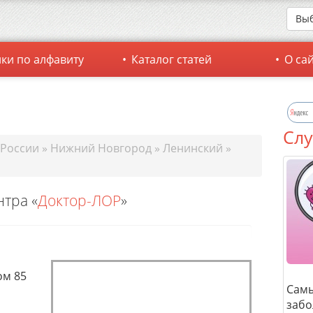
Выб
ки по алфавиту
Каталог статей
О са
Слу
 России
»
Нижний Новгород
»
Ленинский
»
тра «
Доктор-ЛОР
»
ом 85
Сам
забо