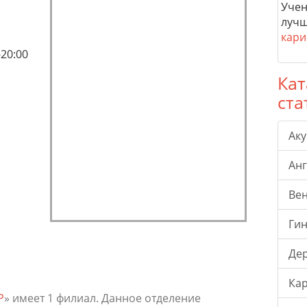
Учен
лучш
кари
-20:00
Кат
ста
Ак
Ан
Ве
Гин
Де
Ка
Р
» имеет 1 филиал. Данное отделение