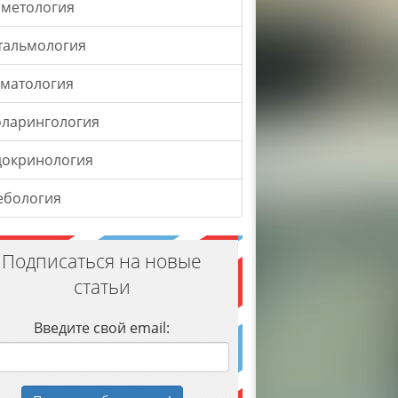
сметология
тальмология
оматология
оларингология
докринология
ебология
Подписаться на новые
статьи
Введите свой email: