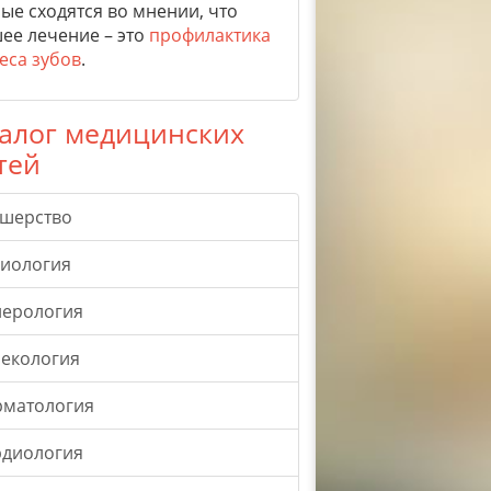
ые сходятся во мнении, что
ее лечение – это
профилактика
еса зубов
.
алог медицинских
тей
ушерство
гиология
нерология
екология
рматология
рдиология