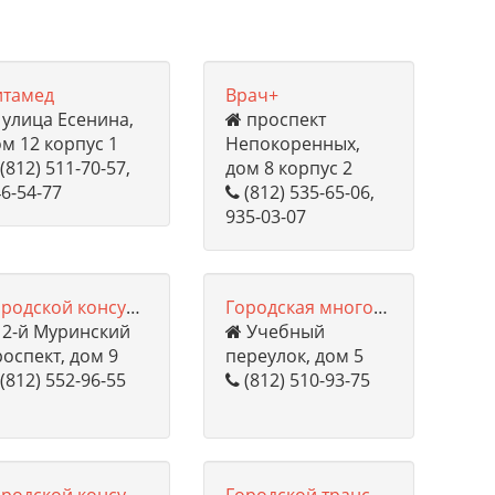
итамед
Врач+
улица Есенина,
проспект
м 12 корпус 1
Непокоренных,
(812) 511-70-57,
дом 8 корпус 2
6-54-77
(812) 535-65-06,
935-03-07
Городской консультативно-диагностический центр №1
Городская многопрофильная больница №2
2-й Муринский
Учебный
оспект, дом 9
переулок, дом 5
(812) 552-96-55
(812) 510-93-75