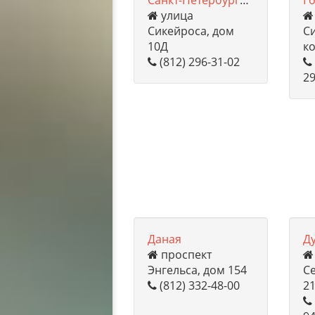
Санкт-Петербургский территориальный диабетологический центр
улица
Сикейроса, дом
Си
10Д
ко
(812) 296-31-02
29
Даная
Д
проспект
Энгельса, дом 154
С
(812) 332-48-00
2