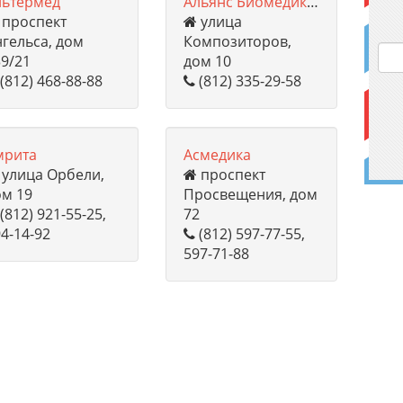
льтермед
Альянс Биомедикал
проспект
улица
гельса, дом
Композиторов,
9/21
дом 10
(812) 468-88-88
(812) 335-29-58
мрита
Асмедика
улица Орбели,
проспект
ом 19
Просвещения, дом
(812) 921-55-25,
72
4-14-92
(812) 597-77-55,
597-71-88