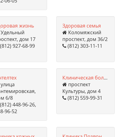
2-06-05
доровая жизнь
Здоровая семья
Удельный
Коломяжский
оспект, дом 17
проспект, дом 36/2
(812) 927-68-99
(812) 303-11-11
нтелтех
Клиническая больница №122 им. Л.Г. Соколова
улица
проспект
антемировская,
Культуры, дом 4
м 6/8
(812) 559-99-31
(812) 448-96-26,
8-96-52
Клиника кожных и венерических болезней военно-медицинской академии им. Кирова С.М.
Клиника Позвоночника