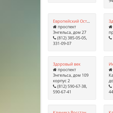
94
Европейский Остеопатический центр
З
проспект
Энгельса, дом 27
пр
(812) 385-05-05,
331-09-07
Здоровый век
И
проспект
Энгельса, дом 109
К
корпус 2
до
(812) 590-67-38,
590-67-41
44
Клиника Восстановительной медицины доктора Череминина Д.С.