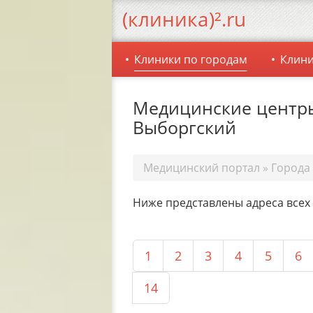
(клиника)².ru
Клиники по городам
Клини
Медицинские центры
Выборгский
Медицинский портал
»
Города
Ниже представлены адреса всех
1
2
3
4
5
6
14