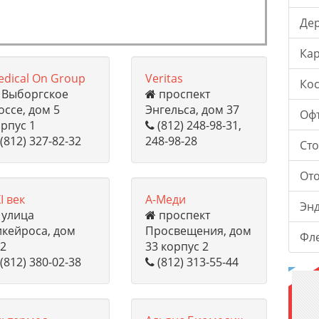
Де
Ка
dical On Group
Veritas
Ко
Выборгское
проспект
ссе, дом 5
Энгельса, дом 37
Оф
рпус 1
(812) 248-98-31,
(812) 327-82-32
248-98-28
Ст
От
I век
А-Меди
Эн
улица
проспект
икейроса, дом
Просвещения, дом
Фл
к2
33 корпус 2
(812) 380-02-38
(812) 313-55-44