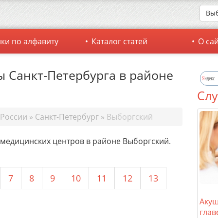
Выб
ки по алфавиту
Каталог статей
О са
 Санкт-Петербурга в районе
Слу
 России
»
Санкт-Петербург
»
Выборгский
 медицинских центров в районе Выборгский.
7
8
9
10
11
12
13
Акуш
глав