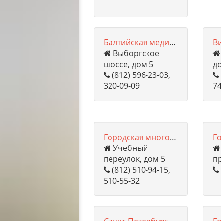
Балтийская медицинская клиника
В
Выборгское
шоссе, дом 5
до
(812) 596-23-03,
320-09-09
74
Городская многопрофильная больница №2
Учебный
переулок, дом 5
пр
(812) 510-94-15,
510-55-32