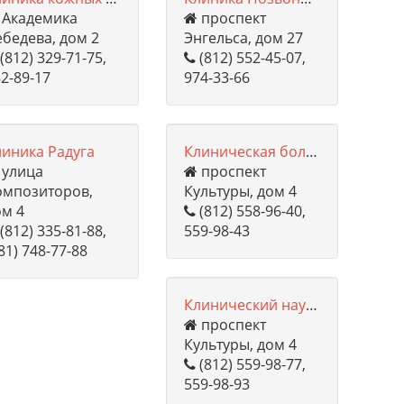
Академика
проспект
бедева, дом 2
Энгельса, дом 27
(812) 329-71-75,
(812) 552-45-07,
2-89-17
974-33-66
линика Радуга
Клиническая больница №122 им. Л.Г. Соколова
улица
проспект
омпозиторов,
Культуры, дом 4
ом 4
(812) 558-96-40,
(812) 335-81-88,
559-98-43
81) 748-77-88
Клинический научно-исследовательский респираторный центр
проспект
Культуры, дом 4
(812) 559-98-77,
559-98-93