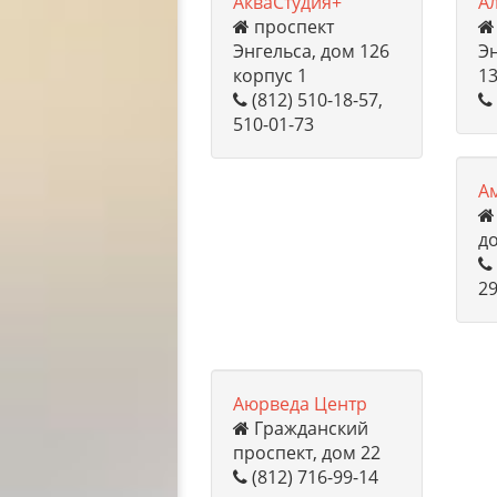
АкваСтудия+
А
проспект
Энгельса, дом 126
Эн
корпус 1
13
(812) 510-18-57,
510-01-73
А
д
29
Аюрведа Центр
Гражданский
проспект, дом 22
(812) 716-99-14