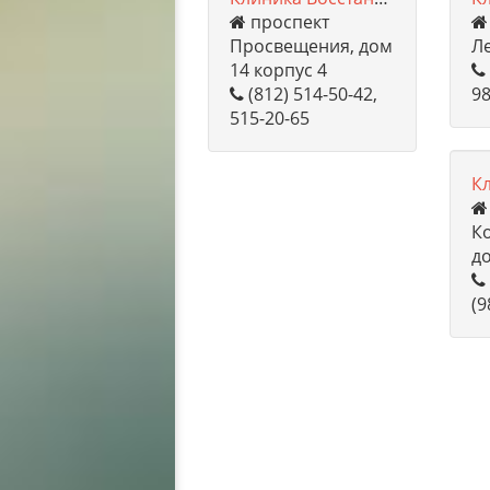
проспект
Просвещения, дом
Ле
14 корпус 4
(812) 514-50-42,
98
515-20-65
К
К
д
(9