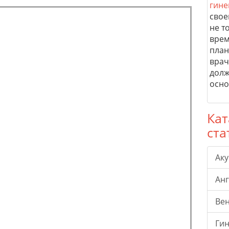
гине
свое
не т
врем
план
врач
долж
осно
Кат
ста
Ак
Ан
Ве
Гин