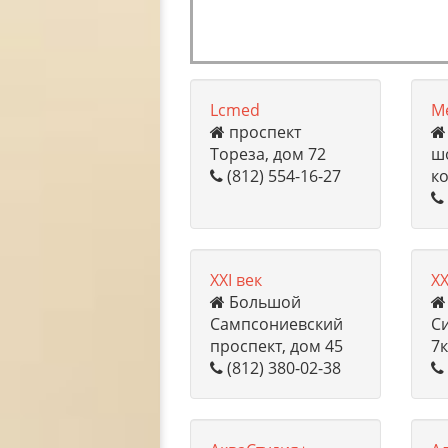
Lcmed
Me
проспект
Тореза, дом 72
шо
(812) 554-16-27
ко
XXI век
XX
Большой
Сампсониевский
С
проспект, дом 45
7
(812) 380-02-38