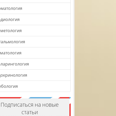
рматология
рдиология
сметология
тальмология
оматология
оларингология
докринология
ебология
Подписаться на новые
статьи