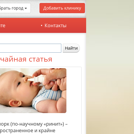
рать город
Добавить клинику
йте
Контакты
чайная статья
орк (по-научному «ринит») –
ространенное и крайне