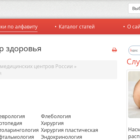
Выб
ки по алфавиту
Каталог статей
О са
р здоровья
Слу
 медицинских центров России
»
я
еврология
Флебология
ртопедия
Хирургия
Насм
толарингология
Хирургия пластическая
расп
фтальмология
Эндокринология