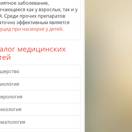
иятное заболевание,
ечающееся как у взрослых, так и у
й. Среди прочих препаратов
аточно эффективным является
уцид при насморке у детей
.
алог медицинских
тей
ушерство
гиология
нерология
екология
рматология