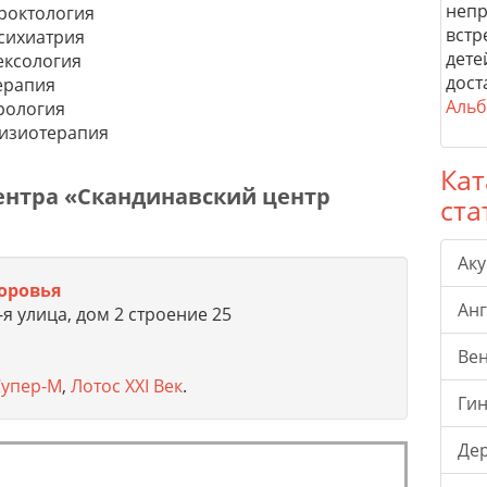
непр
роктология
встр
сихиатрия
дете
ексология
дост
ерапия
Альб
рология
изиотерапия
Кат
ентра «Скандинавский центр
ста
Ак
оровья
Ан
я улица, дом 2 строение 25
Ве
Супер-М
,
Лотос XXI Век
.
Гин
Де