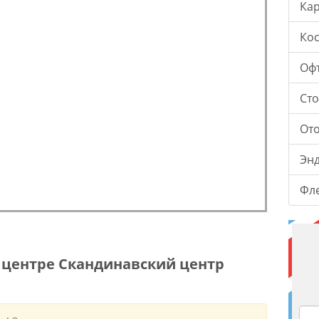
Ка
Ко
Оф
Ст
От
Эн
Фл
центре Скандинавский центр