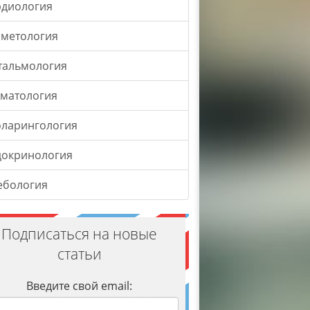
рдиология
сметология
тальмология
оматология
оларингология
докринология
ебология
Подписаться на новые
статьи
Введите свой email: