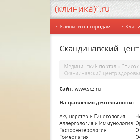
(клиника)².ru
Клиники по городам
Клини
Скандинавский цент
Медицинский портал
»
Список
Скандинавский центр здоровь
Сайт
: www.scz.ru
Направления деятельности:
Акушерство и Гинекология
Н
Аллергология и Иммунология
О
Гастроэнтерология
О
Гомеопатия
О