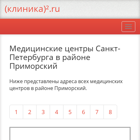
(клиника)².ru
Togg
navi
Медицинские центры Санкт-
Петербурга в районе
Приморский
Ниже представлены адреса всех медицинских
центров в районе Приморский.
1
2
3
4
5
6
7
8