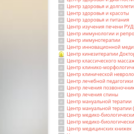
Центр здоровья и долголети
Центр здоровья и красоты
Центр здоровья и питания
Центр изучения печени РУ
Центр иммунологии и репр
Центр иммунотерапии
Центр инновационной мед
Центр кинезитерапии Докто
Центр классического масса
Центр клинико-морфологиче
Центр клинической невроло
Центр лечебной педагогики
Центр лечения позвоночни
Центр лечения спины
Центр мануальной терапии
Центр мануальной терапии (
Центр медико-биологически
Центр медико-биологически
Центр медицинских книжек