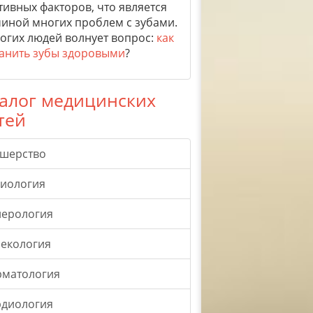
тивных факторов, что является
иной многих проблем с зубами.
огих людей волнует вопрос:
как
анить зубы здоровыми
?
алог медицинских
тей
ушерство
гиология
нерология
екология
рматология
рдиология