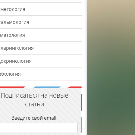
сметология
тальмология
оматология
оларингология
докринология
ебология
Подписаться на новые
статьи
Введите свой email: