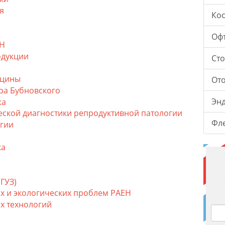
я
Ко
Оф
ДН
одукции
Ст
ицины
От
ра Бубновского
Эн
жа
ской диагностики репродуктивной патологии
Фл
гии
ка
ГУЗ)
х и экологических проблем РАЕН
х технологий