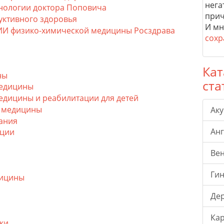
нега
нологии доктора Поповича
прич
уктивного здоровья
И мн
ИИ физико-химической медицины Росздрава
сохр
Кат
ны
ста
медицины
едицины и реабилитации для детей
й медицины
Ак
ания
Ан
ации
Ве
Гин
дицины
Де
Ка
ки