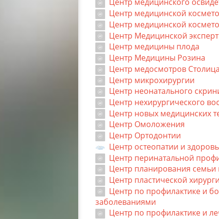
Центр медицинского освиде
Центр медицинской космето
Центр медицинской космет
Центр Медицинской экспер
Центр медицины плода
Центр Медицины Розина
Центр медосмотров Столиц
Центр микрохирургии
Центр неонатального скрин
Центр нехирургического во
Центр новых медицинских т
Центр Омоложения
Центр Ортодонтии
Центр остеопатии и здоров
Центр перинатальной проф
Центр планирования семьи 
Центр пластической хирурги
Центр по профилактике и б
заболеваниями
Центр по профилактике и л