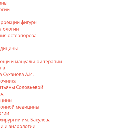
ины
огии
оррекции фигуры
атологии
ния остеопороза
едицины
мощи и мануальной терапии
на
 Суханова А.И.
ночника
атьяны Соловьевой
за
ицины
ионной медицины
огии
хирургии им. Бакулева
и и андрологии