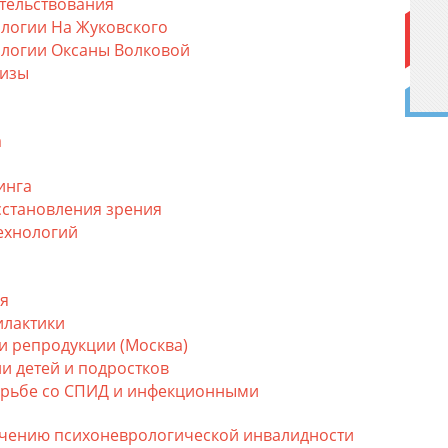
тельствования
логии На Жуковского
ологии Оксаны Волковой
тизы
а
инга
сстановления зрения
ехнологий
ья
илактики
и репродукции (Москва)
и детей и подростков
орьбе со СПИД и инфекционными
ечению психоневрологической инвалидности