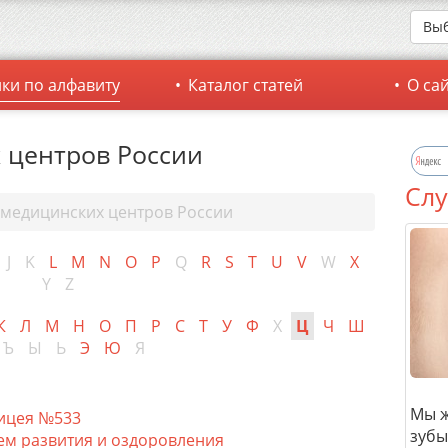
Выб
ки по алфавиту
Каталог статей
О са
 центров России
Слу
 медицинских центров России
J
K
L
M
N
O
P
Q
R
S
T
U
V
W
X
Y
Z
К
Л
М
Н
О
П
Р
С
Т
У
Ф
Х
Ц
Ч
Ш
Ъ
Ы
Ь
Э
Ю
Я
Мы ж
Лицея №533
зубы
ем развития и оздоровления