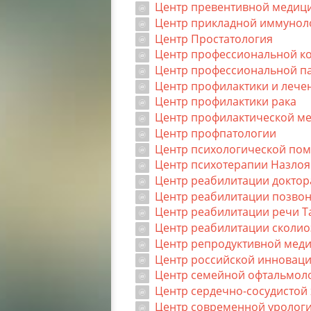
Центр превентивной медиц
Центр прикладной иммунол
Центр Простатология
Центр профессиональной к
Центр профессиональной п
Центр профилактики и лече
Центр профилактики рака
Центр профилактической м
Центр профпатологии
Центр психологической по
Центр психотерапии Назлоя
Центр реабилитации доктора
Центр реабилитации позво
Центр реабилитации речи Т
Центр реабилитации сколио
Центр репродуктивной мед
Центр российской инновац
Центр семейной офтальмол
Центр сердечно-сосудистой 
Центр современной урологи