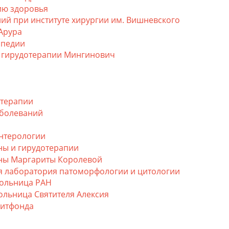
ию здоровья
ий при институте хирургии им. Вишневского
Арура
опедии
 гирудотерапии Мингинович
отерапии
аболеваний
энтерологии
ны и гирудотерапии
ины Маргариты Королевой
я лаборатория патоморфологии и цитологии
больница РАН
ольница Святителя Алексия
Литфонда