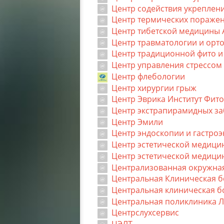
Центр содействия укреплен
Центр термических поражен
Центр тибетской медицины 
Центр травматологии и орт
Центр традиционной фито и
Центр управления стрессом
Центр флебологии
Центр хирургии грыж
Центр Эврика Институт Фит
Центр экстрапирамидных з
Центр Эмили
Центр эндоскопии и гастро
Центр эстетической медици
Центр эстетической медиц
Централизованная окружна
Центральная Клиническая 
Центральная клиническая б
Центральная поликлиника 
Центрслухсервис