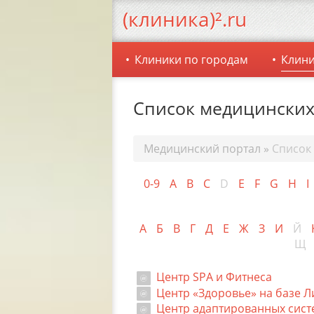
(клиника)².ru
Клиники по городам
Клини
Список медицинских
Медицинский портал
»
Список
0-9
A
B
C
D
E
F
G
H
I
А
Б
В
Г
Д
Е
Ж
З
И
Й
Щ
Центр SPA и Фитнеса
Центр «Здоровье» на базе 
Центр адаптированных сист