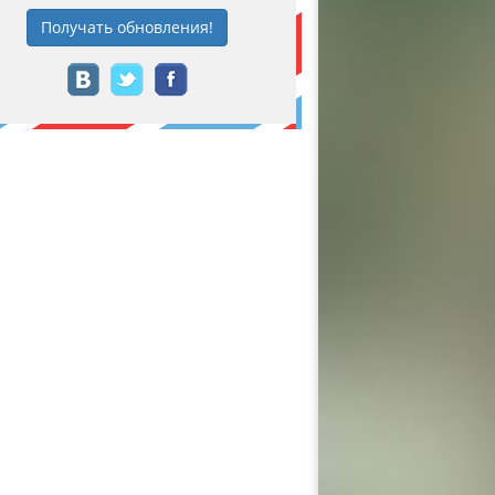
Получать
обновления
!