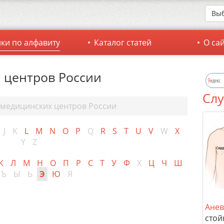
Выб
ки по алфавиту
Каталог статей
О са
 центров России
Слу
 медицинских центров России
J
K
L
M
N
O
P
Q
R
S
T
U
V
W
X
Y
Z
К
Л
М
Н
О
П
Р
С
Т
У
Ф
Х
Ц
Ч
Ш
Ъ
Ы
Ь
Э
Ю
Я
Анев
стой