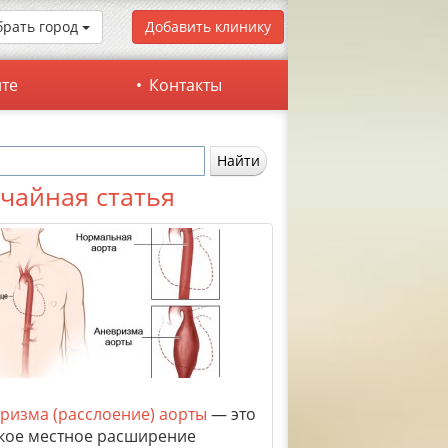
рать город
Добавить клинику
йте
Контакты
чайная статья
ризма (расслоение) аорты
— это
кое местное расширение