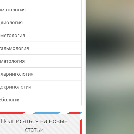
рматология
рдиология
сметология
тальмология
оматология
оларингология
докринология
ебология
Подписаться на новые
статьи