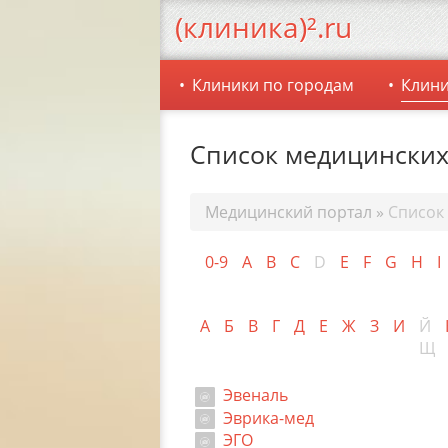
(клиника)².ru
Клиники по городам
Клини
Список медицинских
Медицинский портал
»
Список
0-9
A
B
C
D
E
F
G
H
I
А
Б
В
Г
Д
Е
Ж
З
И
Й
Щ
Эвеналь
Эврика-мед
ЭГО