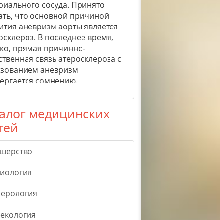
риального сосуда. Принято
ать, что основной причиной
ития аневризм аорты является
осклероз. В последнее время,
ко, прямая причинно-
ственная связь атеросклероза с
зованием аневризм
ергается сомнению.
алог медицинских
тей
ушерство
гиология
нерология
екология