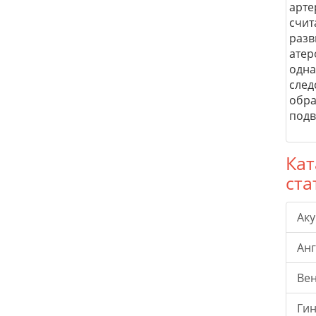
арте
счит
разв
атер
одна
след
обра
подв
Кат
ста
Ак
Ан
Ве
Гин