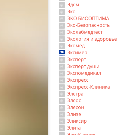
Эдем
Эко
ЭКО БИООПТИМА
Эко-Безопасность
Эколабмедтест
Экология и здоровье
Экомед
Эксимер
Эксперт
Эксперт души
Экспомедикал
Экспресс
Экспресс-Клиника
Элегра
Элеос
Элесон
Элизе
Эликсир
Элита
ЭлитКлиник