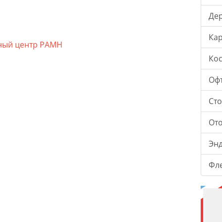
Де
Ка
ный центр РАМН
Ко
Оф
Ст
От
Эн
Фл