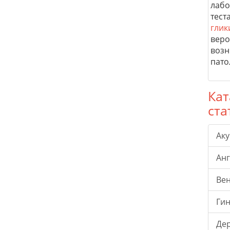
лабо
тест
глик
веро
возн
пато
Кат
ста
Ак
Ан
Ве
Гин
Де