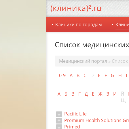
(клиника)².ru
Клиники по городам
Клини
Список медицинских
Медицинский портал
»
Список
0-9
A
B
C
D
E
F
G
H
I
А
Б
В
Г
Д
Е
Ж
З
И
Й
Щ
Pacific Life
Premium Health Solutions G
Primed