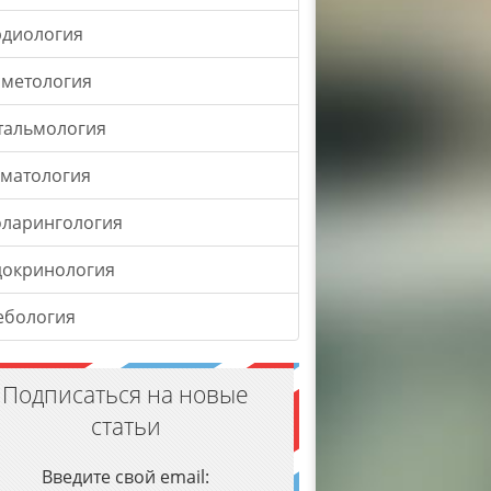
рдиология
сметология
тальмология
оматология
оларингология
докринология
ебология
Подписаться на новые
статьи
Введите свой email: