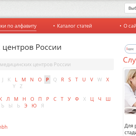
Выб
ки по алфавиту
Каталог статей
О са
 центров России
Слу
 медицинских центров России
J
K
L
M
N
O
P
Q
R
S
T
U
V
W
X
Y
Z
К
Л
М
Н
О
П
Р
С
Т
У
Ф
Х
Ц
Ч
Ш
Ъ
Ы
Ь
Э
Ю
Я
Для 
mbh
стад