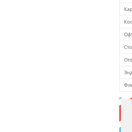
Ка
Ко
Оф
Ст
От
Эн
Фл