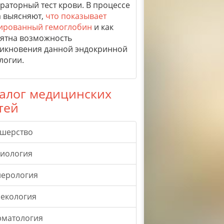
раторный тест крови. В процессе
а выясняют,
что показывает
ированный гемоглобин
и как
ятна возможность
икновения данной эндокринной
логии.
алог медицинских
тей
ушерство
гиология
нерология
екология
рматология